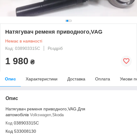
Натягувач ременя приводного,VAG
Немає в наявності
Код: 038903315C
Роздріб
1 980
₴
Опис
Характеристики
Доставка
Оплата
Умови п
Опис
Натягувач ременя приводного,VAG.Для
автомобілів
Volkswagen,
Skoda
038903315C
Код
Код 533008130