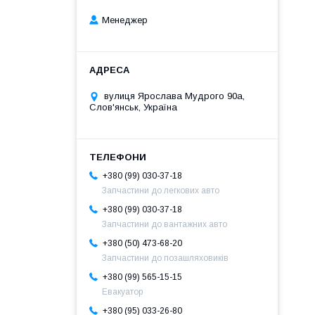
Менеджер
вулиця Ярослава Мудрого 90а,
Слов'янськ, Україна
+380 (99) 030-37-18
Запчастини до легкових авто
+380 (99) 030-37-18
Запчастини до вантажних авто
+380 (50) 473-68-20
Запчастини до позашляховиків
+380 (99) 565-15-15
Евакуатор
+380 (95) 033-26-80