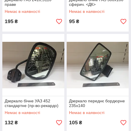
праве
сферич. <ДК>
Немає в наявності
Немає в наявності
195
95
₴
₴
Дзеркало бічне УАЗ 452
Дзеркало переднє бордюрне
стандартне (пр-во-рекардо)
235х140
Немає в наявності
Немає в наявності
132
105
₴
₴